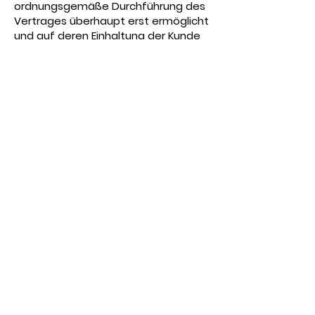
ordnungsgemäße Durchführung des
Vertrages überhaupt erst ermöglicht
und auf deren Einhaltung der Kunde
regelmäßig vertrauen darf.
10. Streitbeilegung
Die EU-Kommission stellt eine
Plattform für außergerichtliche
Streitschlichtung bereit.
Verbrauchern gibt dies die
Möglichkeit, Streitigkeiten im
Zusammenhang mit ihrer Online-
Bestellung zunächst außergerichtlich
zu klären.
11.
Schlussbestimmu
ngen
Sollten einzelne Bestimmungen